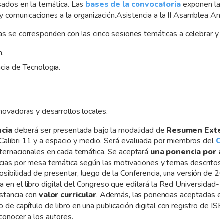
sados en la temática. Las
bases de la convocatoria
exponen la 
 y comunicaciones a la organización.
Asistencia a la II Asamblea
s se corresponden con las cinco sesiones temáticas a celebrar y 
n.
cia de Tecnología.
ovadoras y desarrollos locales.
cia
deberá ser presentada bajo la modalidad de
Resumen Ext
 Calibri 11 y a espacio y medio. Será evaluada por miembros del
C
nternacionales en cada temática. Se aceptará
una ponencia por 
ias por mesa temática según las motivaciones y temas descritos
osibilidad de presentar, luego de la Conferencia, una versión de 20
da en el libro digital del Congreso que editará la Red Universi
nstancia con
valor curricular
. Además, las ponencias aceptadas e
o de capítulo de libro en una publicación digital con registro de
onocer a los autores.