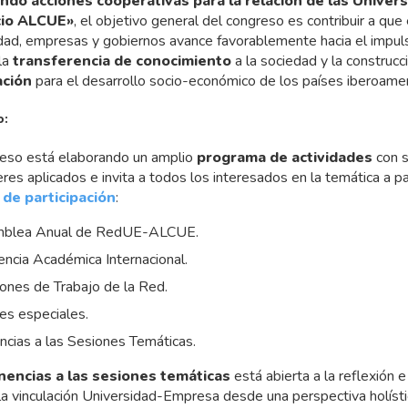
ndo acciones cooperativas para la relación de las Univer
cio ALCUE»
, el objetivo general del congreso es contribuir a que
idad, empresas y gobiernos avance favorablemente hacia el impul
la
transferencia de conocimiento
a la sociedad y la construcc
ación
para el desarrollo socio-económico de los países iberoamer
o:
reso está elaborando un amplio
programa de actividades
con s
res aplicados e invita a todos los interesados en la temática a par
de participación
:
samblea Anual de RedUE-ALCUE.
encia Académica Internacional.
iones de Trabajo de la Red.
res especiales.
cias a las Sesiones Temáticas.
nencias a las sesiones temáticas
está abierta a la reflexión 
a vinculación Universidad-Empresa desde una perspectiva holísti