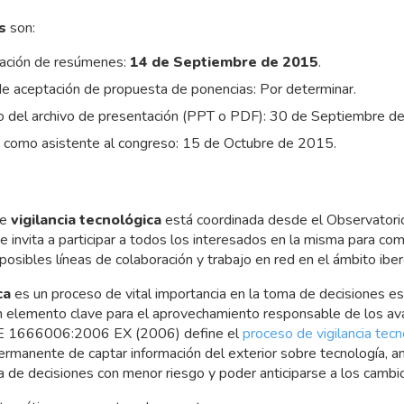
s
son:
tación de resúmenes:
14 de Septiembre de 2015
.
 de aceptación de propuesta de ponencias: Por determinar.
ío del archivo de presentación (PPT o PDF): 30 de Septiembre d
ro como asistente al congreso: 15 de Octubre de 2015.
de
vigilancia tecnológica
está coordinada desde el Observatorio
se invita a participar a todos los interesados en la misma para co
 posibles líneas de colaboración y trabajo en red en el ámbito ibe
ca
es un proceso de vital importancia en la toma de decisiones es
n elemento clave para el aprovechamiento responsable de los avan
NE 1666006:2006 EX (2006) define el
proceso de vigilancia tecn
ermanente de captar información del exterior sobre tecnología, ana
 de decisiones con menor riesgo y poder anticiparse a los cambio