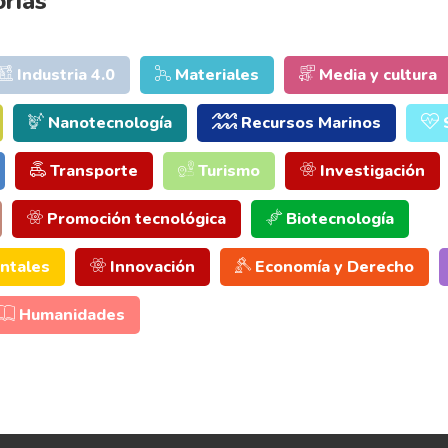
orías
Industria 4.0
Materiales
Media y cultura
Nanotecnología
Recursos Marinos
Transporte
Turismo
Investigación
Promoción tecnológica
Biotecnología
ntales
Innovación
Economía y Derecho
Humanidades