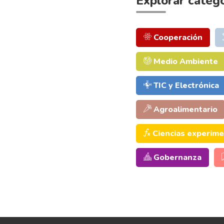
Explorar categ
Cooperación
Medio Ambiente
TIC y Electrónica
Agroalimentario
Ciencias experime
Gobernanza