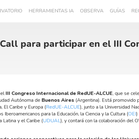
RVATORIO
HERRAMIENTAS IA
OBSERVA
GUÍAS
RE
Call para participar en el III C
el
III Congreso Internacional de RedUE-ALCUE
, que se cel
Ciudad Autónoma de
Buenos Aires
(Argentina). Está promovido 
, El Caribe y Europa (
RedUE-ALCUE
), junto a la Universidad Na
s Iberoamericanos para la Educación, la Ciencia y la Cultura (
OEI
)
Latina y el Caribe (
UDUAL
), y contará con la colaboración del 