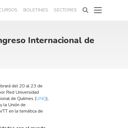
CURSOS
BOLETINES
SECTORES
ongreso Internacional de
ebrará del 20 al 23 de
por Red Universidad
cional de Quilmes (
UNQ
),
 y la Unión de
OVTT en la temática de