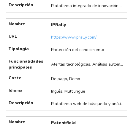
Descripción
Plataforma integrada de innovación y monetización de patentes que utiliza inteligencia artificial avanzada para optimizar la gestión de la propiedad intelectual y acelerar la transferencia de tecnología. Destaca en la evaluación preliminar de patentabilidad, con análisis automatizados de novedad y actividad inventiva, y permite automatizar tareas clave del ciclo de vida de las patentes, desde la validación de ideas hasta la explotación comercial, facilitando la toma de decisiones estratégicas y la identificación de oportunidades de licenciamiento y monetización. La interfaz está disponible en inglés, japonés, chino y alemán.
Nombre
IPRally
URL
https://www.iprally.com/
Tipología
Protección del conocimiento
Funcionalidades
Alertas tecnológicas, Análisis automáticos de IP, Búsqueda asistida de patentes, Clasificación automática de patentes, Visualización de datos
principales
Coste
De pago, Demo
Idioma
Inglés, Multilingüe
Descripción
Plataforma web de búsqueda y análisis de patentes impulsada por inteligencia artificial, diseñada para optimizar la gestión de la propiedad intelectual y acelerar la innovación. Permite automatizar tareas repetitivas, mejorar la productividad en equipos de I+D y facilitar la toma de decisiones estratégicas en la transferencia de tecnología y la explotación de patentes. Destaca en la búsqueda semántica y boleana de patentes, guiada por lenguaje natural y análisis de relaciones conceptuales, creación de tesauros personalizados y análisis automáticos de cartera de patentes y tecnologías.
Nombre
Patentfield