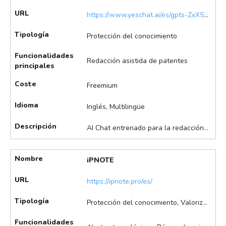
URL
https://www.yeschat.ai/es/gpts-ZxX5OUXE-Patent-Pro
Tipología
Protección del conocimiento
Funcionalidades
Redacción asistida de patentes
principales
Coste
Freemium
Idioma
Inglés, Multilingüe
Descripción
AI Chat entrenado para la redacción asistida de patentes, con apoyo al análisis y gestión de carteras de patentes. Útil para profesionales que buscan optimizar la protección y el seguimiento de sus invenciones.
Nombre
iPNOTE
URL
https://ipnote.pro/es/
Tipología
Protección del conocimiento, Valorización
Funcionalidades