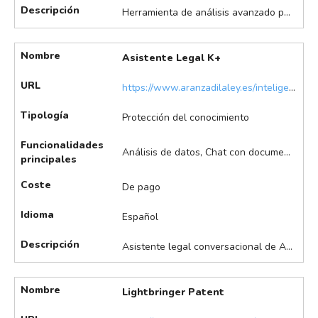
Descripción
Herramienta de análisis avanzado para la valoración, explotación y gestión estratégica de carteras de patentes, orientada a empresas que buscan maximizar el valor de su propiedad intelectual. Destaca en el análisis avanzado de carteras de patentes, valoración económica y benchmarking, e informes estratégicos y visualización de datos, entre otros.
Nombre
Asistente Legal K+
URL
https://www.aranzadilaley.es/inteligencia-artificial/
Tipología
Protección del conocimiento
Funcionalidades
Análisis de datos, Chat con documentos, Redacción de documentos, Resumen de documentos, Traducción de documentos
principales
Coste
De pago
Idioma
Español
Descripción
Asistente legal conversacional de Aranzadi LA LEY, basado en inteligencia artificial generativa. Permite automatizar tareas como el análisis, resumen y argumentación de documentos legales, la generación de enlaces a fuentes fiables y la traducción avanzada. K+ se integra en la base de datos más amplia y fiable del mercado jurídico español.
Nombre
Lightbringer Patent