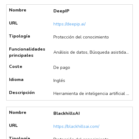
Nombre
DeepIP
URL
https://deepip.ai/
Tipología
Protección del conocimiento
Funcionalidades
Análisis de datos, Búsqueda asistida de patentes, Identificación de potenciales licenciatarios, Monitorización de competidores, Redacción asistida de patentes
principales
Coste
De pago
Idioma
Inglés
Descripción
Herramienta de inteligencia artificial para la búsqueda y análisis de patentes, orientada a la explotación y valorización de la propiedad intelectual. Destaca en búsqueda semántica de patentes, redacción asistida, análisis de carteras y tecnologías, identificación de oportunidades de licenciamiento y monitorización de competidores, entre otras.
Nombre
BlackhillsAI
URL
https://blackhillsai.com/
Tipología