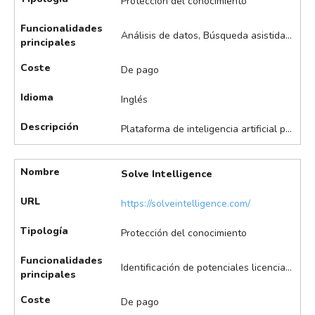
Protección del conocimiento
Funcionalidades
Análisis de datos, Búsqueda asistida de patentes, Identificación de potenciales licenciatarios, Monitorización de competidores, Redacción asistida de patentes
principales
Coste
De pago
Idioma
Inglés
Descripción
Plataforma de inteligencia artificial para la búsqueda y explotación de patentes, orientada a la valorización de la propiedad intelectual. Destaca en la búsqueda avanzada de patentes, redacción asistida, análisis de carteras y tecnologías, monitorización de competidores e identificación de oportunidades de licenciamiento, entre otros.
Nombre
Solve Intelligence
URL
https://solveintelligence.com/
Tipología
Protección del conocimiento
Funcionalidades
Identificación de potenciales licenciatarios, Monitorización de competidores, Tramitación asistida de registros
principales
Coste
De pago