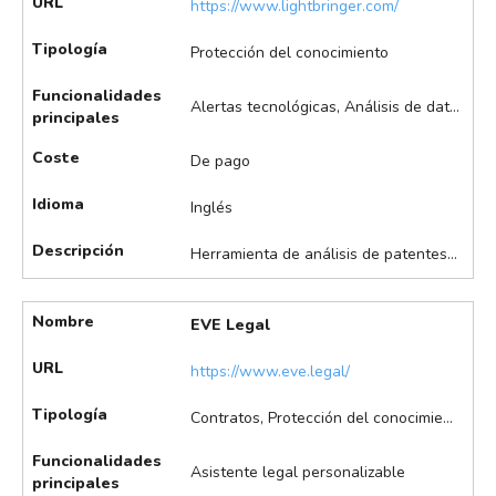
URL
https://www.lightbringer.com/
Tipología
Protección del conocimiento
Funcionalidades
Alertas tecnológicas, Análisis de datos, Búsqueda asistida de patentes, Monitorización de competidores, Visualización de datos
principales
Coste
De pago
Idioma
Inglés
Descripción
Herramienta de análisis de patentes especializada en búsquedas avanzadas, visualización de tendencias tecnológicas y monitorización de competidores. Facilita la generación de informes estratégicos y la valorización de carteras de patentes, apoyando la toma de decisiones en innovación y transferencia de tecnología.
Nombre
EVE Legal
URL
https://www.eve.legal/
Tipología
Contratos, Protección del conocimiento
Funcionalidades
Asistente legal personalizable
principales