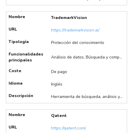
Nombre
TrademarkVision
URL
https://trademarkvision.ai/
Tipología
Protección del conocimiento
Funcionalidades
Análisis de datos, Búsqueda y comparación asistida de marcas visuales
principales
Coste
De pago
Idioma
Inglés
Descripción
Herramienta de búsqueda, análisis y comparación de marcas visuales con IA, que facilita la protección y gestión de derechos de marca en entornos digitales. Destaca en la búsqueda y comparación de marcas visuales mediante IA, detección de similitudes gráficas en bases de datos de marcas y análisis de riesgos de colisión de marcas, entre otras.
Nombre
Qatent
URL
https://qatent.com/