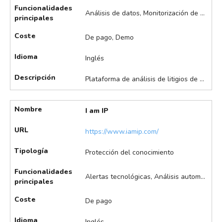
Funcionalidades
Análisis de datos, Monitorización de competidores, Visualización de datos
principales
Coste
De pago, Demo
Idioma
Inglés
Descripción
Plataforma de análisis de litigios de propiedad intelectual, facilitando la protección y gestión de derechos de propiedad intelectual. Destaca en la búsqueda y análisis de litigios de propiedad intelectual, monitorización de tendencias legales, análisis de competidores, visualización de datos y tendencias, entre otros.
Nombre
I am IP
URL
https://www.iamip.com/
Tipología
Protección del conocimiento
Funcionalidades
Alertas tecnológicas, Análisis automáticos de IP, Clasificación automática de patentes, Identificación de potenciales licenciatarios, Monitorización de competidores
principales
Coste
De pago
Idioma
Inglés