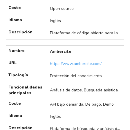
Coste
Open source
Idioma
Inglés
Descripción
Plataforma de código abierto para la búsqueda y análisis de patentes que utiliza inteligencia artificial para mejorar la calidad y la eficiencia de los procesos de propiedad intelectual. Está diseñada para ser accesible, colaborativa y adaptable a las necesidades de la comunidad. Destaca en la búsqueda de estado de la técnica (prior art) con IA, extracción automática de conceptos y palabras clave, identificación de terminología específica del sector, asignación automática de códigos IPC/CPC, exportación de informes en PDF, y tiene acceso al repositorio de código abierto en GitHub, entre otros.
Nombre
Ambercite
URL
https://www.ambercite.com/
Tipología
Protección del conocimiento
Funcionalidades
Análisis de datos, Búsqueda asistida de patentes, Visualización de datos
principales
Coste
API bajo demanda, De pago, Demo
Idioma
Inglés
Descripción
Plataforma de búsqueda y análisis de patentes que utiliza algoritmos avanzados de deep learning y análisis de redes para identificar patentes relevantes y similares. Está diseñada para complementar y mejorar los procesos de búsqueda tradicionales, facilitando la explotación y valorización de la propiedad intelectual. Destaca en la visualización interactiva de redes de citaciones, análisis de carteras de patentes y tecnologías, integración con otras bases de datos de patentes, ranking y puntuación automática de resultados. Dispone de integración con otras bases de datos de patentes y API para integración empresarial y ofrece herramientas complementarias como AmberScope y Ambercite Ai.