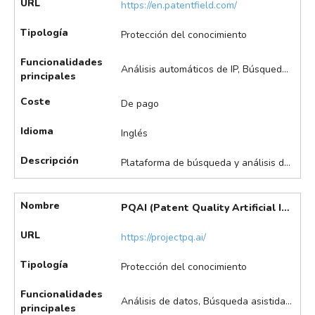
URL
https://en.patentfield.com/
Tipología
Protección del conocimiento
Funcionalidades
Análisis automáticos de IP, Búsqueda asistida de patentes, Clasificación automática de patentes, Visualización de datos
principales
Coste
De pago
Idioma
Inglés
Descripción
Plataforma de búsqueda y análisis de patentes que utiliza inteligencia artificial para acelerar y mejorar la identificación y gestión de la propiedad intelectual. Ofrece herramientas avanzadas de búsqueda, visualización y análisis de patentes para ayudar a empresas e investigadores a tomar decisiones tecnológicas estratégicas. Destaca en la búsqueda avanzada de patentes (semántica y booleana), clasificación automática de patentes mediante IA, mapas de citaciones, y líneas de tiempo de patentes (estatus legal, fechas clave), entre otros.
Nombre
PQAI (Patent Quality Artificial Intelligence)
URL
https://projectpq.ai/
Tipología
Protección del conocimiento
Funcionalidades
Análisis de datos, Búsqueda asistida de patentes, Búsqueda automatizada de estado de la técnica, Sugerencias de ideas de innovación, Visualización de datos
principales