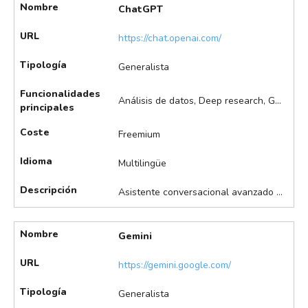
Nombre
ChatGPT
URL
https://chat.openai.com/
Tipología
Generalista
Funcionalidades
Análisis de datos, Deep research, Generación de ideas, Generación de imágenes, Generación de presentaciones, Redacción de documentos, Resumen de documentos, Traducción de documentos, Transcripciones
principales
Coste
Freemium
Idioma
Multilingüe
Descripción
Asistente conversacional avanzado para tareas de texto, análisis y automatización. Permite la generación y edición de texto, resúmenes, traducciones, automatización de tareas, análisis de datos, generación de informes y soporte de código, entre otras.
Nombre
Gemini
URL
https://gemini.google.com/
Tipología
Generalista