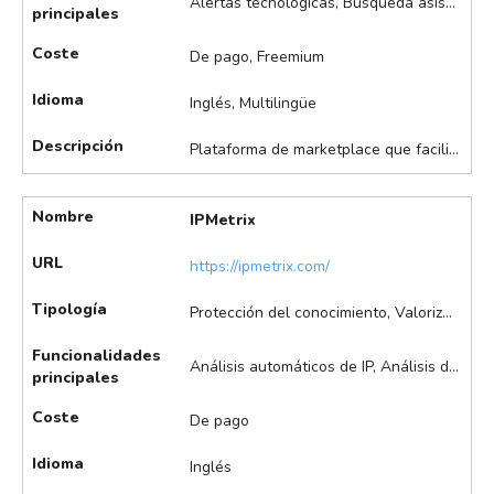
Alertas tecnológicas, Búsqueda asistida de patentes, Búsqueda y comparación asistida de marcas visuales, Planificador de estrategias IP, Tramitación asistida de registros
principales
Coste
De pago, Freemium
Idioma
Inglés, Multilingüe
Descripción
Plataforma de marketplace que facilita la explotación y promoción de patentes, marcas y diseños, conectando a inventores con empresas y permitiendo la gestión de licencias y contratos de manera eficiente. Destaca en la búsqueda automatizada de patentes y marcas, gestión de la cartera de patentes, mercado de abogados y seguimiento de casos.
Nombre
IPMetrix
URL
https://ipmetrix.com/
Tipología
Protección del conocimiento, Valorización
Funcionalidades
Análisis automáticos de IP, Análisis de datos, Análisis de infracción de patentes, Búsqueda y comparación asistida de marcas visuales, Visualización de datos
principales
Coste
De pago
Idioma
Inglés