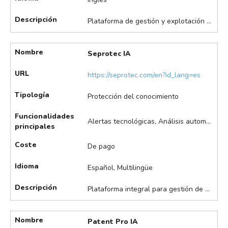
Descripción
Plataforma de gestión y explotación de patentes que ayuda a empresas e investigadores a valorizar y explotar su propiedad intelectual. Destaca en la automatización del seguimiento y análisis de patentes, gestión asistida de carteras de patentes, identificación de oportunidades de licenciamiento, monitorización de competidores y herramientas de colaboración, entre otras.
Nombre
Seprotec IA
URL
https://seprotec.com/en?id_lang=es
Tipología
Protección del conocimiento
Funcionalidades
Alertas tecnológicas, Análisis automáticos de IP, Análisis de infracción de patentes, Búsqueda asistida de patentes, Búsqueda automatizada de estado de la técnica, Identificación de potenciales licenciatarios, Monitorización de competidores, Redacción asistida de patentes, Tramitación asistida de registros
principales
Coste
De pago
Idioma
Español, Multilingüe
Descripción
Plataforma integral para gestión de propiedad industrial e intelectual, que cubre todo el ciclo de vida de la propiedad industrial, desde la búsqueda hasta la gestión y explotación. Ofrece soluciones integrales para patentes, marcas y diseños industriales. Destaca en búsquedas avanzadas y gestión de cartera a nivel global y asistida por IA, informes de novedad, panoramas, FTO, gestión cartera, traducción, DMS, entre otros.
Nombre
Patent Pro IA