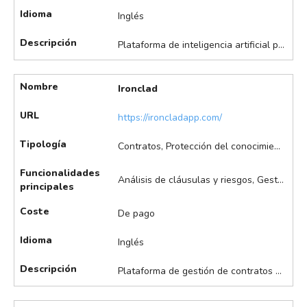
Idioma
Inglés
Descripción
Plataforma de inteligencia artificial para la búsqueda y explotación de patentes, orientada a la valorización de la propiedad intelectual. Destaca en la tramitación asistida de registros, supervisión automatizada de progresos en la tramitación de registros.
Nombre
Ironclad
URL
https://ironcladapp.com/
Tipología
Contratos, Protección del conocimiento
Funcionalidades
Análisis de cláusulas y riesgos, Gestión asistida de contratos, Redacción asistida de contratos, Seguimiento de aprobaciones y firmas
principales
Coste
De pago
Idioma
Inglés
Descripción
Plataforma de gestión de contratos que facilita la automatización y seguimiento de acuerdos relacionados con la transferencia de tecnología. Destaca en la redacción y gestión automatizada de contratos, seguimiento de aprobaciones y firmas, integración con sistemas empresariales, y análisis de cláusulas y riesgos, entre otros.