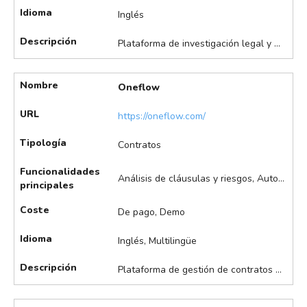
Idioma
Inglés
Descripción
Plataforma de investigación legal y de negocios que utiliza inteligencia artificial para el procesamiento de lenguaje natural, análisis predictivo y extracción de información relevante de grandes volúmenes de documentos. Su aporte de IA facilita la identificación de tendencias, el análisis de riesgos y la gestión eficiente de la propiedad intelectual y el conocimiento. Destaca en la búsqueda avanzada de jurisprudencia, legislación y artículos científicos, análisis de tendencias legales y del mercado, y alertas de novedades legales y tecnológicas, entre otros.
Nombre
Oneflow
URL
https://oneflow.com/
Tipología
Contratos
Funcionalidades
Análisis de cláusulas y riesgos, Automatización de flujos de trabajo, Comparación de documentos, Gestión asistida de contratos, Redacción asistida de contratos
principales
Coste
De pago, Demo
Idioma
Inglés, Multilingüe
Descripción
Plataforma de gestión de contratos que emplea inteligencia artificial para automatizar la creación, negociación y firma de acuerdos. Su IA permite la extracción automática de datos, la identificación de cláusulas clave y la gestión eficiente de los procesos contractuales, reduciendo errores y acelerando los tiempos de cierre, además de la automatización de flujos de trabajo contractuales.