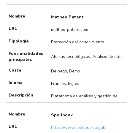
Nombre
Matheo Patent
URL
matheo-patent.com
Tipología
Protección del conocimiento
Funcionalidades
Alertas tecnológicas, Análisis de datos, Análisis de infracción de patentes, Búsqueda asistida de patentes, Identificación de potenciales licenciatarios, Monitorización de competidores, Visualización de datos
principales
Coste
De pago, Demo
Idioma
Francés, Inglés
Descripción
Plataforma de análisis y gestión de patentes diseñada para facilitar la vigilancia tecnológica, el análisis de competidores y la valorización de carteras de PI. Además de la asistencia en búsquedas y análisis de patentes, permite visualizar tendencias, identificar oportunidades de innovación y generar informes estratégicos para la toma de decisiones en empresas y centros de investigación.
Nombre
Spellbook
URL
https://www.spellbook.legal/