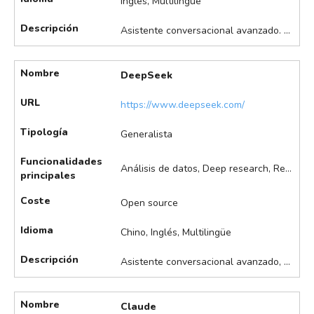
Inglés, Multilingüe
Descripción
Asistente conversacional avanzado. Permite la generación y edición de texto, análisis de documentos extensos, razonamiento lógico, resúmenes y automatización de tareas.
Nombre
DeepSeek
URL
https://www.deepseek.com/
Tipología
Generalista
Funcionalidades
Análisis de datos, Deep research, Redacción de documentos, Resumen de documentos, Traducción de documentos, Transcripciones
principales
Coste
Open source
Idioma
Chino, Inglés, Multilingüe
Descripción
Asistente conversacional avanzado, permite la generación de texto, análisis, soporte de código, traducción, resúmenes y automatización de tareas. También permite búsqueda y análisis de información.
Nombre
Claude