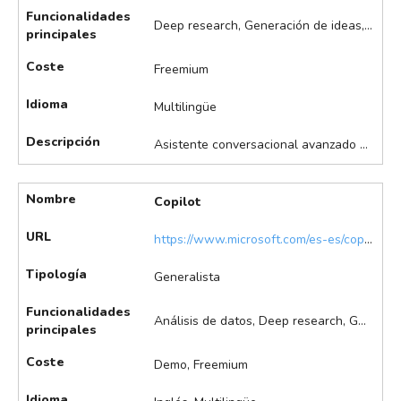
Funcionalidades
Deep research, Generación de ideas, Generación de imágenes, Redacción de documentos, Resumen de documentos, Traducción de documentos, Transcripciones
principales
Coste
Freemium
Idioma
Multilingüe
Descripción
Asistente conversacional avanzado para la generación, análisis y búsqueda de información. Permite la búsqueda y análisis de información en tiempo real, soporte para documentos y fuentes web, en algunas modalidades. También facilita la creación y difusión de información multimedia.
Nombre
Copilot
URL
https://www.microsoft.com/es-es/copilot
Tipología
Generalista
Funcionalidades
Análisis de datos, Deep research, Generación de ideas, Redacción de documentos, Resumen de documentos, Traducción de documentos, Transcripciones
principales
Coste
Demo, Freemium
Idioma