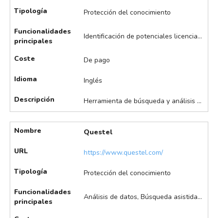
Tipología
Protección del conocimiento
Funcionalidades
Identificación de potenciales licenciatarios, Monitorización de competidores, Redacción asistida de patentes, Visualización de datos
principales
Coste
De pago
Idioma
Inglés
Descripción
Herramienta de búsqueda y análisis de patentes con enfoque en la explotación comercial y la valorización de la propiedad intelectual. A través de IA asiste en la búsqueda y redacción automatizada de patentes, análisis de carteras y tecnologías, identificación de oportunidades de licenciamiento, monitorización de competidores y visualización de datos y tendencias, entre otros.
Nombre
Questel
URL
https://www.questel.com/
Tipología
Protección del conocimiento
Funcionalidades
Análisis de datos, Búsqueda asistida de patentes, Monitorización de competidores
principales