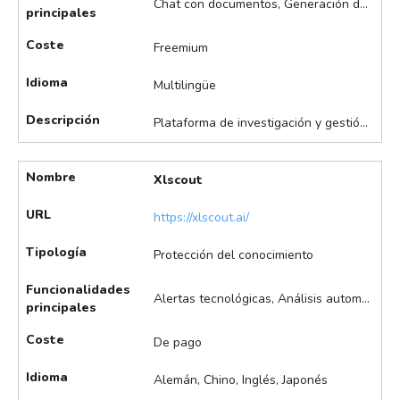
Chat con documentos, Generación de ideas, Resumen de documentos, Traducción de documentos
principales
Coste
Freemium
Idioma
Multilingüe
Descripción
Plataforma de investigación y gestión de conocimiento personalizada, útil para organizar y analizar información relevante para proyectos o estudios. Funciona a través de la creación de cuadernos digitales, que permiten el análisis de documentos propios, generación de resúmenes, respuestas basadas en fuentes seleccionadas.
Nombre
Xlscout
URL
https://xlscout.ai/
Tipología
Protección del conocimiento
Funcionalidades
Alertas tecnológicas, Análisis automáticos de IP, Análisis de infracción de patentes, Análisis estratégico, Búsqueda asistida de patentes, Identificación de potenciales licenciatarios, Monitorización de competidores, Redacción asistida de patentes, Sugerencias de ideas de innovación, Validación de ideas y generación de informes de novedad
principales
Coste
De pago
Idioma
Alemán, Chino, Inglés, Japonés