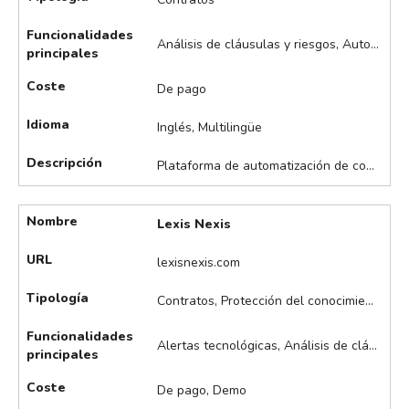
Funcionalidades
Análisis de cláusulas y riesgos, Automatización de flujos de trabajo, Gestión asistida de contratos, Redacción asistida de contratos, Seguimiento de aprobaciones y firmas
principales
Coste
De pago
Idioma
Inglés, Multilingüe
Descripción
Plataforma de automatización de contratos que utiliza inteligencia artificial para identificar cláusulas, gestionar revisiones y automatizar flujos de trabajo legales. Su enfoque principal es la optimización y eficiencia en la gestión de contratos, permitiendo a las empresas reducir tiempos y errores en procesos legales repetitivos. Destaca en la extracción de datos y automatización de tareas administrativas legales, revisión y firma electrónica de acuerdos, y integración con sistemas CRM y ERP, entre otros.
Nombre
Lexis Nexis
URL
lexisnexis.com
Tipología
Contratos, Protección del conocimiento
Funcionalidades
Alertas tecnológicas, Análisis de cláusulas y riesgos, Búsqueda asistida de patentes, Búsqueda y análisis de litigios IP, Monitorización de competidores, Monitorización de tendencias legales
principales
Coste
De pago, Demo