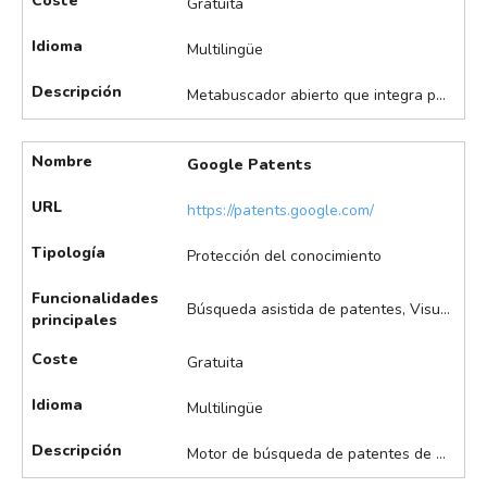
Coste
Gratuita
Idioma
Multilingüe
Descripción
Metabuscador abierto que integra patentes y publicaciones académicas. Ofrece búsqueda avanzada, filtros, análisis de tendencias, gestión de colecciones e integración académica y patentes, y las funcionalidades IA comienzan a mejorar análisis de tendencias y recomendaciones.
Nombre
Google Patents
URL
https://patents.google.com/
Tipología
Protección del conocimiento
Funcionalidades
Búsqueda asistida de patentes, Visualización de datos
principales
Coste
Gratuita
Idioma
Multilingüe
Descripción
Motor de búsqueda de patentes de Google. Ofrece búsqueda de patentes, visualización de documentos, citas, filtros por fechas y jurisdicciones, y la inteligencia artificial comienza a impulsar la búsqueda semántica y sugerencias de documentos relacionados.