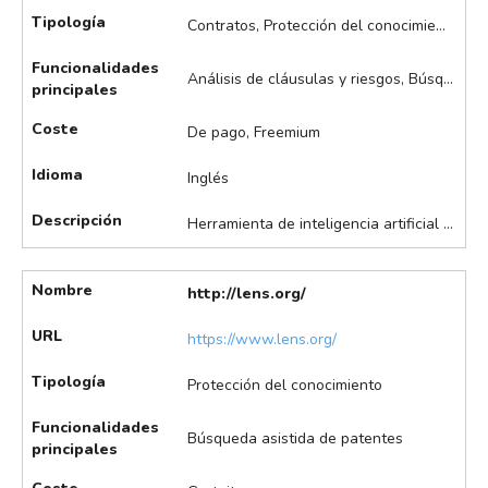
Tipología
Contratos, Protección del conocimiento
Funcionalidades
Análisis de cláusulas y riesgos, Búsqueda y análisis de litigios IP, Búsqueda y comparación asistida de marcas visuales, Comparación de documentos, Redacción de documentos, Resumen de documentos, Seguimiento de aprobaciones y firmas
principales
Coste
De pago, Freemium
Idioma
Inglés
Descripción
Herramienta de inteligencia artificial enfocada en la redacción, revisión y análisis de contratos legales, incluidos los de IP. Se puede integrar con Microsoft Word con y destaca en la redacción y revisión automática de contratos (ejemplo: Generación de borradores, revisión de cláusulas y sugerencias de mejora basadas en inteligencia artificial), el análisis de riesgos, con la identificación de cláusulas potencialmente problemáticas y sugerencias para mitigar potenciales problemas, y la extracción de datos y comparación de documentos.
Nombre
http://lens.org/
URL
https://www.lens.org/
Tipología
Protección del conocimiento
Funcionalidades
Búsqueda asistida de patentes
principales