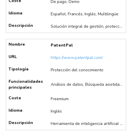
Coste
De pago, Demo
Idioma
Español, Francés, Inglés, Multilingüe
Descripción
Solución integral de gestión, protección y explotación de patentes, marcas y otros activos de propiedad intelectual. Destaca en búsqueda avanzada de patentes y marcas, gestión de carteras de propiedad intelectual, análisis de citas y tendencias, monitorización de competidores, herramientas de colaboración y servicios de valorización y explotación, entre otros.
Nombre
PatentPal
URL
https://www.patentpal.com/
Tipología
Protección del conocimiento
Funcionalidades
Análisis de datos, Búsqueda asistida de patentes, Generación asistida de reivindicaciones, Redacción asistida de patentes
principales
Coste
Freemium
Idioma
Inglés
Descripción
Herramienta de inteligencia artificial para la redacción automática de patentes, optimizando el proceso de protección y explotación de la propiedad intelectual. Destaca en la redacción automática de patentes, generación de reivindicaciones y descripciones, análisis de calidad de patentes y está integrada con bases de datos de patentes.