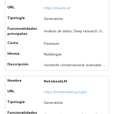
URL
https://claude.ai/
Tipología
Generalista
Funcionalidades
Análisis de datos, Deep research, Generación de ideas, Redacción de documentos, Resumen de documentos, Traducción de documentos
principales
Coste
Freemium
Idioma
Multilingüe
Descripción
Asistente conversacional avanzado, útil para el análisis de documentos extensos y razonamiento lógico. Permite la generación y edición de texto, análisis de documentos extensos, razonamiento lógico, resúmenes y automatización de tareas.
Nombre
NotebookLM
URL
https://notebooklm.google/
Tipología
Generalista
Funcionalidades