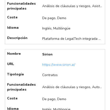
Funcionalidades
Análisis de cláusulas y riesgos, Asistente legal personalizable, Automatización de flujos de trabajo, Búsqueda y análisis de litigios IP, Chat con documentos, Gestión asistida de contratos, Redacción asistida de contratos
principales
Coste
De pago, Demo
Idioma
Inglés, Multilingüe
Descripción
Plataforma de LegalTech integrada en Microsoft Word para la creación, revisión y gestión de contratos. Utiliza IA para automatizar la revisión, sugerir cláusulas, analizar documentos y asistir en la redacción, mejorando la eficiencia y precisión en los procesos legales. Entre sus funcionalidades destacan: Draft, para la edición y revisión de contratos con acceso a términos y referencias cruzadas directamente en Microsoft Word; Vault, para la búsqueda semántica y gestión de precedentes y cláusulas en repositorios propios, con sugerencias de cláusulas relevantes y etiquetado automático, útil en patentes y protección del conocimiento; Proof, como prueba de lectura profesional automatizada, con cientos de controles de revisión; PDF, para el análisis y navegación de términos y referencias cruzadas en documentos PDF, y Enhance, como asistente de IA multiagente que asigna tareas específicas (resumen, redacción, soporte) dentro de Word.
Nombre
Sirion
URL
https://www.sirion.ai/
Tipología
Contratos
Funcionalidades
Análisis de cláusulas y riesgos, Automatización de flujos de trabajo, Gestión asistida de contratos, Monitorización de tendencias legales, Redacción asistida de contratos
principales
Coste
De pago, Demo
Idioma
Inglés, Multilingüe