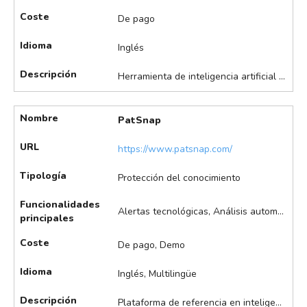
Coste
De pago
Idioma
Inglés
Descripción
Herramienta de inteligencia artificial jurídica diseñada para despachos especializados en litigios y demandas. Permite automatizar tareas desde la captación de casos hasta la redacción y análisis de documentos legales, facilitando la gestión integral de expedientes y mejorando la eficiencia y la calidad del servicio. Ofrece la opción de entrenar un asistente legal personalizable.
Nombre
PatSnap
URL
https://www.patsnap.com/
Tipología
Protección del conocimiento
Funcionalidades
Alertas tecnológicas, Análisis automáticos de IP, Análisis de datos, Análisis de infracción de patentes, Búsqueda asistida de patentes, Identificación de potenciales licenciatarios, Monitorización de competidores, Redacción asistida de patentes, Visualización de datos
principales
Coste
De pago, Demo
Idioma
Inglés, Multilingüe
Descripción
Plataforma de referencia en inteligencia de patentes y propiedad intelectual, diseñada para gestionar la búsqueda, análisis y explotación de activos de PI. Ofrece herramientas avanzadas de visualización, análisis de tendencias y competidores, y soporte para la toma de decisiones estratégicas en innovación y transferencia de tecnología.