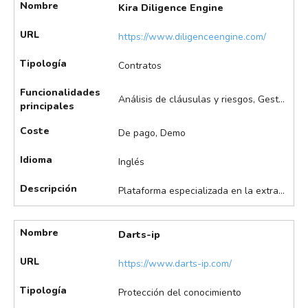
Nombre
Kira Diligence Engine
URL
https://www.diligenceengine.com/
Tipología
Contratos
Funcionalidades
Análisis de cláusulas y riesgos, Gestión asistida de contratos, Visualización de datos
principales
Coste
De pago, Demo
Idioma
Inglés
Descripción
Plataforma especializada en la extracción y análisis de datos de contratos usando IA, revisión diligente y generación de informes. Destaca también en la revisión y análisis de grandes volúmenes de contratos e identificación de cláusulas clave, entre otros.
Nombre
Darts-ip
URL
https://www.darts-ip.com/
Tipología
Protección del conocimiento