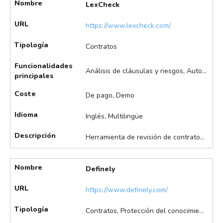
Nombre
LexCheck
URL
https://www.lexcheck.com/
Tipología
Contratos
Funcionalidades
Análisis de cláusulas y riesgos, Automatización de flujos de trabajo, Gestión asistida de contratos, Monitorización de tendencias legales, Redacción asistida de contratos, Seguimiento de aprobaciones y firmas
principales
Coste
De pago, Demo
Idioma
Inglés, Multilingüe
Descripción
Herramienta de revisión de contratos basada en inteligencia artificial que utiliza modelos de lenguaje avanzados (LLM) para analizar, redactar y negociar acuerdos legales de forma rápida y precisa. Se integra con Microsoft Word, y destaca en la revisión automatizada de contratos mediante IA, redacción y redline automático de cláusulas, identificación de riesgos, seguimiento automatizado de firmas y aceleración de tiempos de negociación, entre otras.
Nombre
Definely
URL
https://www.definely.com/
Tipología
Contratos, Protección del conocimiento