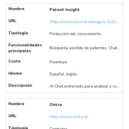
Nombre
Patent Insight
URL
https://www.yeschat.ai/es/gpts-ZxX1x6aC-Patent-Insight
Tipología
Protección del conocimiento
Funcionalidades
Búsqueda asistida de patentes, Chat con documentos
principales
Coste
Freemium
Idioma
Español, Inglés
Descripción
AI Chat entrenado para analizar y comparar patentes, simplificar lenguaje técnico y extraer insights clave. Destaca en el análisis profundo de patentes, comparación, simplificación de jerga técnica e identificación de reclamaciones, entre otras.
Nombre
Ontra
URL
https://www.ontra.ai/
Tipología
Contratos