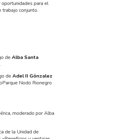
y oportunidades para el
 trabajo conjunto.
rgo de
Alba Santa
.
rgo de
Adel II Gónzalez
ecnoParque Nodo Rionegro
mérica, moderado por Alba
ca de la Unidad de
 «Beneficios y ventajas