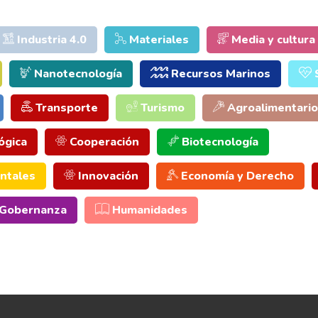
Industria 4.0
Materiales
Media y cultura
Nanotecnología
Recursos Marinos
Transporte
Turismo
Agroalimentario
ógica
Cooperación
Biotecnología
ntales
Innovación
Economía y Derecho
Gobernanza
Humanidades