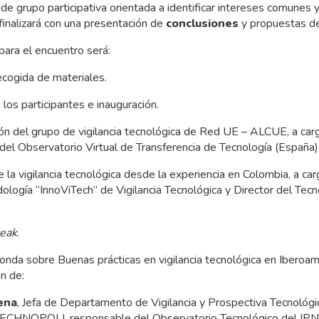
 de grupo participativa orientada a identificar intereses comunes 
 finalizará con una presentación de
conclusiones
y propuestas de
ara el encuentro será:
ecogida de materiales.
los participantes e inauguración.
ón del grupo de vigilancia tecnológica de Red UE – ALCUE, a ca
 del Observatorio Virtual de Transferencia de Tecnología (España)
la vigilancia tecnológica desde la experiencia en Colombia, a ca
dología “InnoViTech” de Vigilancia Tecnológica y Director del T
reak
.
nda sobre Buenas prácticas en vigilancia tecnológica en Iberoa
ón de:
ena
, Jefa de Departamento de Vigilancia y Prospectiva Tecnológi
TECHNOPOLI, responsable del Observatorio Tecnológico del IPN: