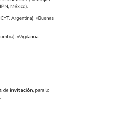
(IPN, México).
CYT, Argentina): «Buenas
mbia): «Vigilancia
és de
invitación
, para lo
.