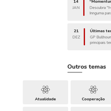
14
“Momentum 
JAN
Descubra "Mo
Innguma para
21
Últimas te
DEZ
GP Bullhoun
principais t
Outros temas
Atualidade
Cooperação