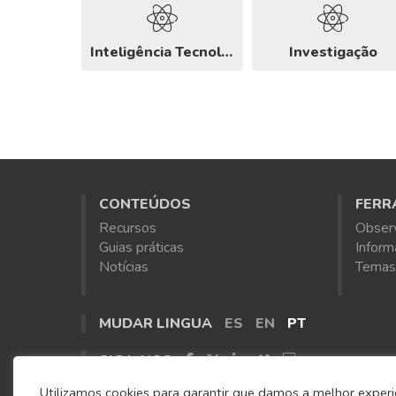
Inteligência Tecnológica
Investigação
CONTEÚDOS
FERR
Recursos
Obser
Guias práticas
Inform
Notícias
Temas
MUDAR LINGUA
ES
EN
PT
SIGA-NOS
Utilizamos cookies para garantir que damos a melhor experiê