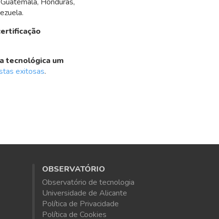
a, Guatemala, Honduras,
ezuela.
certificação
ia tecnológica um
stas exitosas
.
OBSERVATÓRIO
Observatório de tecnologia
Universidade de Alicante
Política de Privacidade
Política de Cookies