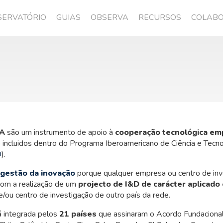
SERVATÓRIO
GUIAS
OBSERVA
RECURSOS
COLAB
KA
são um instrumento de apoio à
cooperação tecnológica emp
incluidos dentro do Programa Iberoamericano de Ciência e Tecno
D
).
gestão da inovação
porque qualquer empresa ou centro de in
com a realização de um
projecto de I&D de carácter aplicado
ou centro de investigação de outro país da rede.
 integrada pelos
21 países
que assinaram o Acordo Fundacion