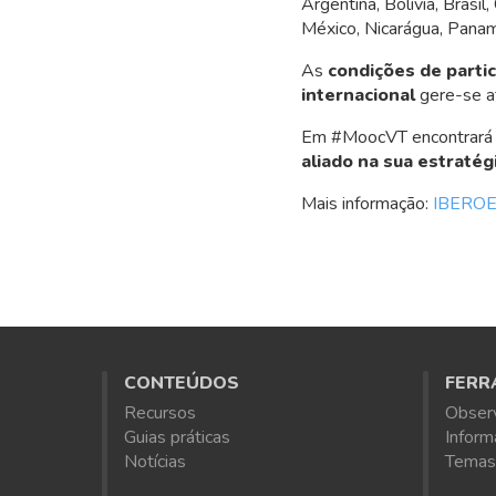
Argentina, Bolívia, Brasi
México, Nicarágua, Panam
As
condições de parti
internacional
gere-se a
Em #MoocVT
encontrará
aliado na sua estratég
Mais informação:
IBERO
CONTEÚDOS
FERR
Recursos
Obser
Guias práticas
Inform
Notícias
Temas