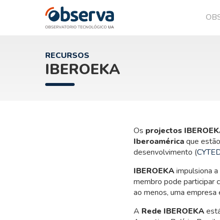
OB
OVTT
RECURSOS
IBEROEKA
Os
projectos IBEROE
Iberoamérica
que estão 
desenvolvimento (
CYTE
IBEROEKA
impulsiona a
membro pode participar 
ao menos, uma empresa e/
A
Rede IBEROEKA
está