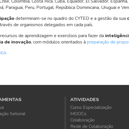
l, Chile, Colômbia, Costa Rica, Cuba, Equador, El Salvador, Espanh
á, Paraguai, Peru, Portugal, República Dominicana, Uruguai e Ven
cipação
determinam-se no quadro do CYTED e a gestão da sua
través de organismos delegados em cada país.
 recursos de aprendizagem e exercícios para fazer da
inteligênc
ia de inovação
, com módulos orientados à
preparação de propo
EKA
AMENTAS
ATIVIDADES
va
Curso Especialização
ação Setorial
MOOCs
Colaboração
Rede de Colaboração